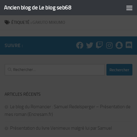
Ancien blog de Le blog seb68
Skip to content
ÉTIQUETÉ :
GAKUTO MIKUMO
SUIVRE :
Rechercher :
ARTICLES RÉCENTS
Le blog du Romancier : Samuel Redelsperger – Présentation de
mes roman (Encresam.fr)
Présentation du livre Venimeux malgré lui par Samuel