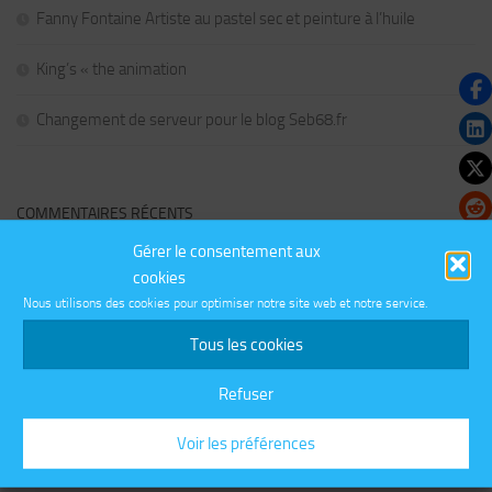
Fanny Fontaine Artiste au pastel sec et peinture à l’huile
King’s « the animation
Changement de serveur pour le blog Seb68.fr
COMMENTAIRES RÉCENTS
Gérer le consentement aux
cookies
Nous utilisons des cookies pour optimiser notre site web et notre service.
PLUS
Tous les cookies
CATÉGORIES
Refuser
Catégories
Voir les préférences