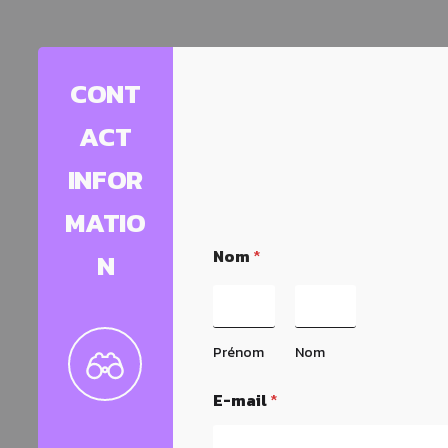
CONT
ACT
INFOR
MATIO
Nom
*
N
Prénom
Nom
o
E-mail
*
u
E
-