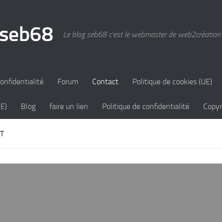
 seb68
Le blog seb68 c'est le webmaster de web2création
onfidentialité
Forum
Contact
Politique de cookies (UE)
UE)
Blog
faire un lien
Politique de confidentialité
Copyr
T