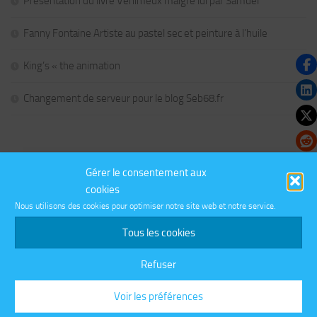
Présentation du livre Venimeux malgré lui par Samuel
Fanny Fontaine Artiste au pastel sec et peinture à l’huile
King’s « the animation
Changement de serveur pour le blog Seb68.fr
COMMENTAIRES RÉCENTS
Gérer le consentement aux
cookies
Nous utilisons des cookies pour optimiser notre site web et notre service.
PLUS
Tous les cookies
Refuser
CATÉGORIES
Catégories
Voir les préférences