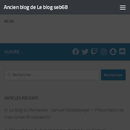
Ancien blog de Le blog seb68
Skip to content
BLOG
SUIVRE :
Rechercher :
ARTICLES RÉCENTS
Le blog du Romancier : Samuel Redelsperger – Présentation de
mes roman (Encresam.fr)