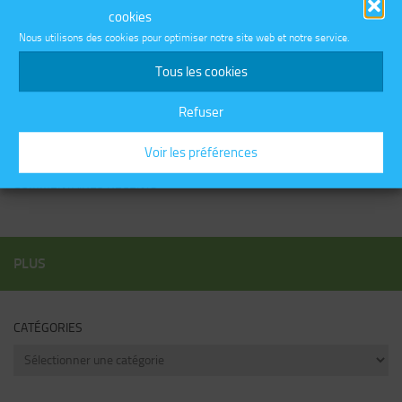
cookies
Fanny Fontaine Artiste au pastel sec et peinture à l’huile
Nous utilisons des cookies pour optimiser notre site web et notre service.
King’s « the animation
Tous les cookies
Changement de serveur pour le blog Seb68.fr
Refuser
Voir les préférences
COMMENTAIRES RÉCENTS
PLUS
CATÉGORIES
Catégories