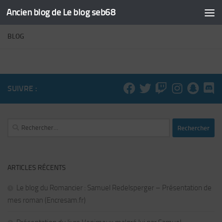
Ancien blog de Le blog seb68
Skip to content
BLOG
SUIVRE :
Rechercher :
ARTICLES RÉCENTS
Le blog du Romancier : Samuel Redelsperger – Présentation de
mes roman (Encresam.fr)