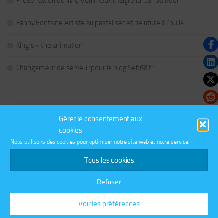
Présentation du livre Venimeux malgré lui par Samuel
Fanny Fontaine Artiste au pastel sec et peinture à l’huile
King’s « the animation
Changement de serveur pour le blog Seb68.fr
COMMENTAIRES RÉCENTS
Gérer le consentement aux
cookies
Nous utilisons des cookies pour optimiser notre site web et notre service.
PLUS
Tous les cookies
Refuser
CATÉGORIES
Catégories
Voir les préférences