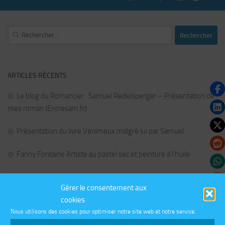
Rechercher :
ARTICLES RÉCENTS
Le blog du Romancier : Samuel Redelsperger – Présentation de
mes roman (Encresam.fr)
Présentation du livre Venimeux malgré lui par Samuel
Fanny Fontaine Artiste au pastel sec et peinture à l’huile
King’s « the animation
Gérer le consentement aux
cookies
Changement de serveur pour le blog Seb68.fr
Nous utilisons des cookies pour optimiser notre site web et notre service.