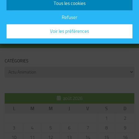
Tous les cookies
COMMENTAIRES RÉCENTS
Refuser
Voir les préférences
PLUS
CATÉGORIES
Catégories
août 2026
L
M
M
J
V
S
D
1
2
3
4
5
6
7
8
9
10
11
12
13
14
15
16