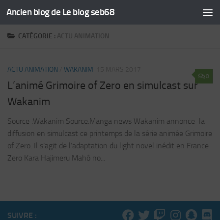
Ancien blog de Le blog seb68
Skip to content
CATÉGORIE :
ACTU ANIMATION
ACTU ANIMATION
/
WAKANIM
15 MARS 2017
0
L’animé Grimoire of Zero en simulcast sur
Wakanim
Source :Wakanim Source:Manga news Wakanim annonce la
diffusion en simulcast ce printemps de la série animée Grimoire
of Zero. Il s’agit de l’adaptation du light novel inédit en France
Zero Kara Hajimeru Mahô no...
SUIVRE :