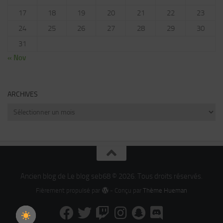
17
18
19
20
21
22
23
24
25
26
27
28
29
30
31
« Nov
ARCHIVES
Archives
Ancien blog de Le blog seb68 © 2026. Tous droits réservés.
Fièrement propulsé par
- Conçu par
Thème Hueman