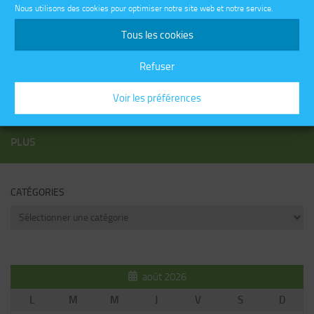
Nous utilisons des cookies pour optimiser notre site web et notre service.
Changement de serveur pour le blog Seb68.fr
Tous les cookies
Refuser
COMMENTAIRES RÉCENTS
Voir les préférences
PLUS
CATÉGORIES
Catégories
août 2026
L
M
M
J
V
S
D