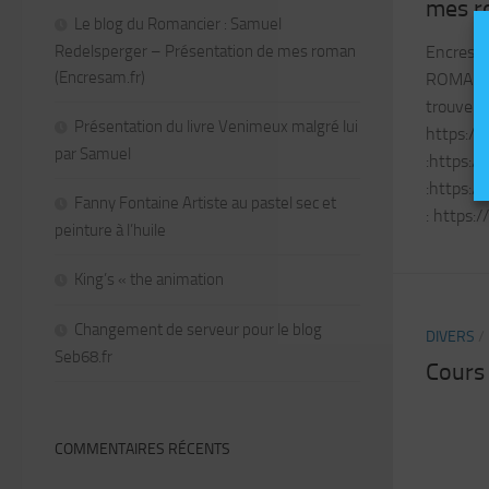
mes r
Le blog du Romancier : Samuel
Redelsperger – Présentation de mes roman
Encresam
(Encresam.fr)
ROMANC
trouver l
Présentation du livre Venimeux malgré lui
https://
par Samuel
:https:/
:https:/
Fanny Fontaine Artiste au pastel sec et
: https:
peinture à l’huile
King’s « the animation
Changement de serveur pour le blog
DIVERS
/
Seb68.fr
Cours 
COMMENTAIRES RÉCENTS