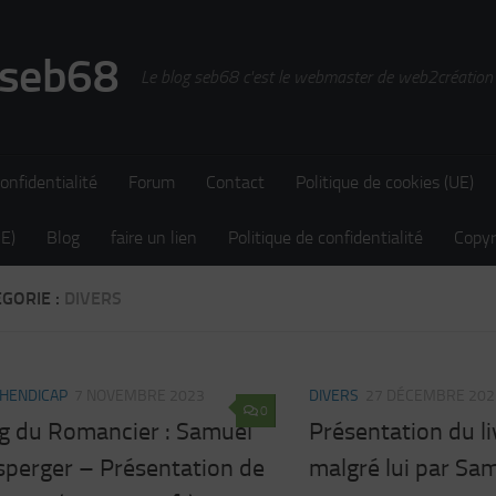
 seb68
Le blog seb68 c'est le webmaster de web2création
onfidentialité
Forum
Contact
Politique de cookies (UE)
UE)
Blog
faire un lien
Politique de confidentialité
Copyr
GORIE :
DIVERS
HENDICAP
7 NOVEMBRE 2023
DIVERS
27 DÉCEMBRE 202
0
og du Romancier : Samuel
Présentation du l
sperger – Présentation de
malgré lui par Sa