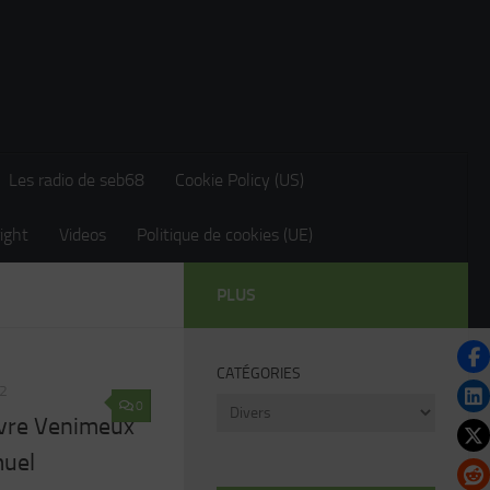
Les radio de seb68
Cookie Policy (US)
ight
Videos
Politique de cookies (UE)
PLUS
CATÉGORIES
2
Catégories
0
ivre Venimeux
muel