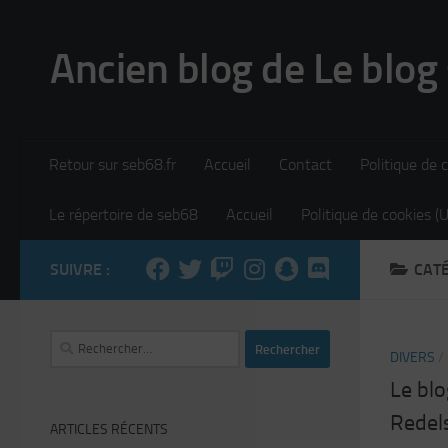
Skip to content
Ancien blog de Le blog
Retour sur seb68.fr
Accueil
Contact
Politique de c
Le répertoire de seb68
Accueil
Politique de cookies (
SUIVRE :
CATÉ
Rechercher :
DIVERS
/
Le bl
Redel
ARTICLES RÉCENTS