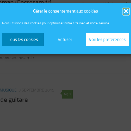
oman (Encresam.fr)
Synopsis : Skikda, en Al
Gérer le consentement aux cookies
se préparent à affronter 
 .fr est le blog LE BLOG DU
pour acheter des dromada
IER : SAMUEL REDELSPERGER Ou
Nous utilisons des cookies pour optimiser notre site web et notre service.
fils ; Mohédine et Akram,
e roman : Au éditions Jets d’encre :
revus depuis...
cutt.ly/2NZjLmu Fnac
Tous les cookies
Refuser
Voir les préférences
/cutt.ly/zNZlE20 Amazon
/cutt.ly/DNZkYYf Pour visité notre site
//www.encresam.fr
MUSIQUE
3 SEPTEMBRE 2015
0
de guitare