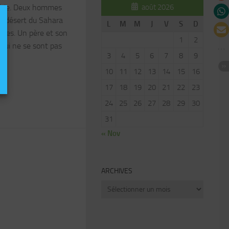
août 2026
gérie. Deux hommes
le désert du Sahara
L
M
M
J
V
S
D
ires. Un père et son
1
2
 qui ne se sont pas
3
4
5
6
7
8
9
10
11
12
13
14
15
16
17
18
19
20
21
22
23
24
25
26
27
28
29
30
31
« Nov
ARCHIVES
Archives