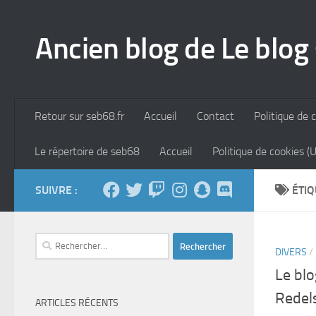
Skip to content
Ancien blog de Le blog
Retour sur seb68.fr
Accueil
Contact
Politique de c
Le répertoire de seb68
Accueil
Politique de cookies (
SUIVRE :
ÉTIQ
Rechercher :
DIVERS
/
Le bl
Redel
ARTICLES RÉCENTS