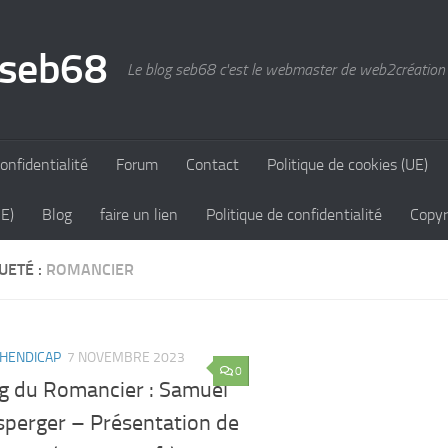
 seb68
Le blog seb68 c'est le webmaster de web2création
onfidentialité
Forum
Contact
Politique de cookies (UE)
UE)
Blog
faire un lien
Politique de confidentialité
Copyr
UETÉ :
ROMANCIER
HENDICAP
7 NOVEMBRE 2023
0
og du Romancier : Samuel
sperger – Présentation de