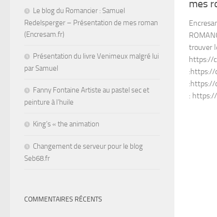
mes r
Le blog du Romancier : Samuel
Redelsperger – Présentation de mes roman
Encresam
(Encresam.fr)
ROMANC
trouver l
Présentation du livre Venimeux malgré lui
https://
par Samuel
:https:/
:https:/
Fanny Fontaine Artiste au pastel sec et
: https:
peinture à l’huile
King’s « the animation
Changement de serveur pour le blog
Seb68.fr
COMMENTAIRES RÉCENTS