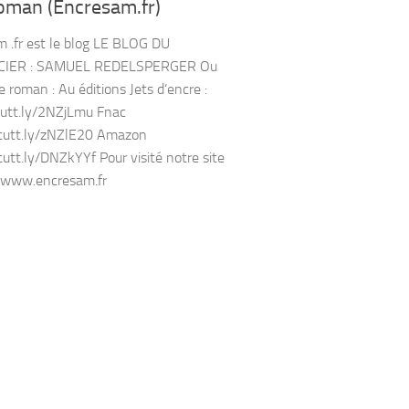
oman (Encresam.fr)
 .fr est le blog LE BLOG DU
IER : SAMUEL REDELSPERGER Ou
e roman : Au éditions Jets d’encre :
cutt.ly/2NZjLmu Fnac
/cutt.ly/zNZlE20 Amazon
/cutt.ly/DNZkYYf Pour visité notre site
//www.encresam.fr