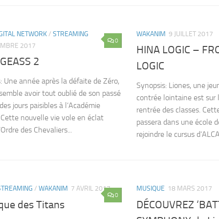
IGITAL NETWORK
/
STREAMING
WAKANIM
9 JUILLET 2017
0
EMBRE 2017
HINA LOGIC – FR
GEASS 2
LOGIC
: Une année après la défaite de Zéro,
Synopsis: Liones, une jeu
semble avoir tout oublié de son passé
contrée lointaine est sur 
des jours paisibles à l’Académie
rentrée des classes. Cette
 Cette nouvelle vie vole en éclat
passera dans une école d
’Ordre des Chevaliers...
rejoindre le cursus d’ALCA.
STREAMING
/
WAKANIM
7 AVRIL 2017
MUSIQUE
18 MARS 2017
0
que des Titans
DÉCOUVREZ ‘BAT