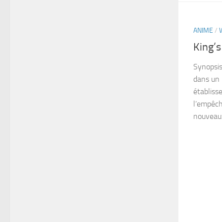
ANIME
/
King’s
Synopsis
dans un 
établiss
l’empêch
nouveaux