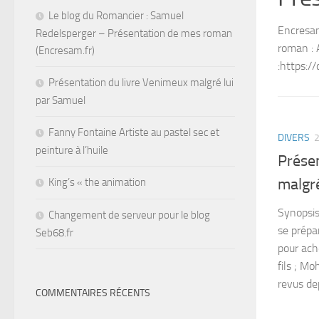
Le blog du Romancier : Samuel
Encresa
Redelsperger – Présentation de mes roman
roman : 
(Encresam.fr)
:https:/
Présentation du livre Venimeux malgré lui
par Samuel
Fanny Fontaine Artiste au pastel sec et
DIVERS
peinture à l’huile
Prése
malgré
King’s « the animation
Synopsis
Changement de serveur pour le blog
se prépa
Seb68.fr
pour ach
fils ; M
revus dep
COMMENTAIRES RÉCENTS