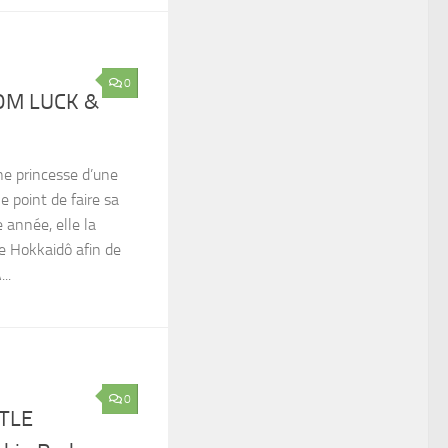
0
OM LUCK &
ne princesse d’une
le point de faire sa
 année, elle la
e Hokkaidô afin de
..
0
TLE