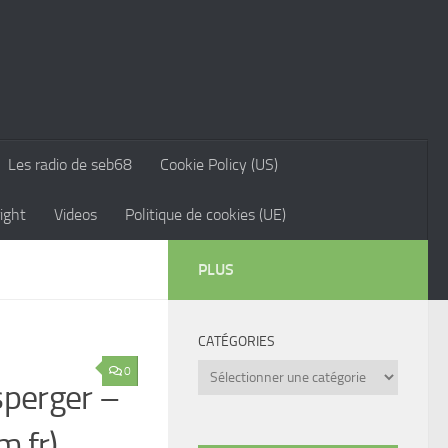
Les radio de seb68
Cookie Policy (US)
ight
Videos
Politique de cookies (UE)
PLUS
CATÉGORIES
Catégories
0
sperger –
.fr)