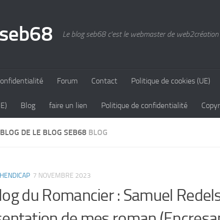
 seb68
Le blog seb68 c'est le webmaster de web2création
onfidentialité
Forum
Contact
Politique de cookies (UE)
UE)
Blog
faire un lien
Politique de confidentialité
Copyr
 BLOG DE LE BLOG SEB68
BLOG
HENDICAP
7 NOVEMBRE 2023
log du Romancier : Samuel Redel
entation de mes roman (Encresam