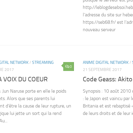
http://leblogdesebsoi.heb
l’adresse du site sur hebe
https://seb68.fr/ est l’adr
nouveau serveur
IGITAL NETWORK
/
STREAMING
ANIME DIGITAL NETWORK
/
0
RE 2017
21 SEPTEMBRE 2017
A VOIX DU COEUR
Code Geass: Akito
: Jun Naruse porte en elle le poids
Synopsis : 10 août 2010 d
ts. Alors que ses parents lui
: le Japon est vaincu par 
nt d’être la cause de leur rupture, un
Britania et est rebaptisé
que lui jette un sort qui la rend
de leurs droits et de leur i
u...