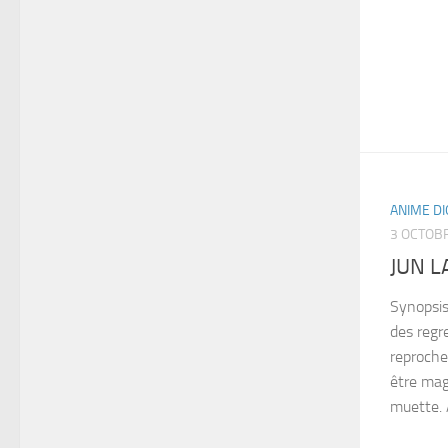
ANIME D
3 OCTOB
JUN L
Synopsis
des regre
reproche
être magi
muette. A