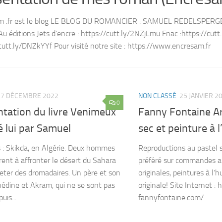
m .fr est le blog LE BLOG DU ROMANCIER : SAMUEL REDELSPERGE
Au éditions Jets d’encre : https://cutt.ly/2NZjLmu Fnac :https://cu
/cutt.ly/DNZkYYf Pour visité notre site : https://www.encresam.fr
27 DÉCEMBRE 2022
NON CLASSÉ
25 JANVIER 2
0
ntation du livre Venimeux
Fanny Fontaine Ar
 lui par Samuel
sec et peinture à l
 : Skikda, en Algérie. Deux hommes
Reproductions au pastel 
rent à affronter le désert du Sahara
préféré sur commandes a
eter des dromadaires. Un père et son
originales, peintures à l’h
ohédine et Akram, qui ne se sont pas
originale! Site Internet :
uis...
fannyfontaine.com/