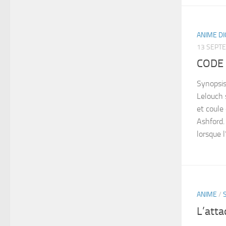
ANIME D
13 SEPT
CODE 
Synopsis
Lelouch 
et coule 
Ashford.
lorsque l
ANIME
/
L’atta