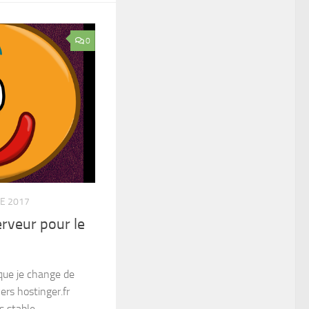
0
E 2017
rveur pour le
que je change de
ers hostinger.fr
s stable