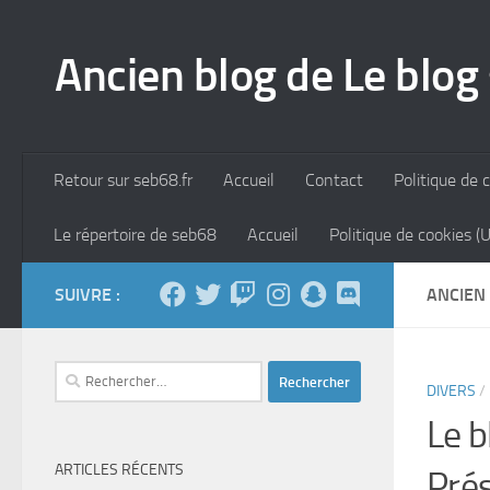
Skip to content
Ancien blog de Le blog
Retour sur seb68.fr
Accueil
Contact
Politique de c
Le répertoire de seb68
Accueil
Politique de cookies (
SUIVRE :
ANCIEN
Rechercher :
DIVERS
/
Le b
ARTICLES RÉCENTS
Prés