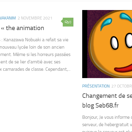
WAKANIM
2 NOVEMBRE 2021
0
 « the animation
 : Kanazawa Nobuaki a refait sa vie
nouveau lycée loin de son ancien
ement. Même si les horreurs passées
ent de se lier d’amitié avec ses
 camarades de classe. Cependant,...
PRÉSENTATION
27 OCTOBR
Changement de se
blog Seb68.fr
Bonjour, Je vous informe 
serveur, de hebergratuit v
puisque le serveur est plu