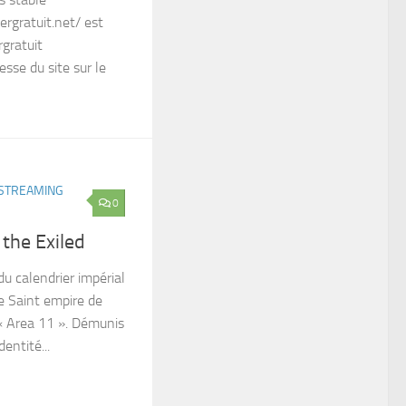
ergratuit.net/ est
rgratuit
esse du site sur le
STREAMING
0
 the Exiled
u calendrier impérial
le Saint empire de
 « Area 11 ». Démunis
dentité...