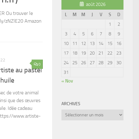
août 2026
R Ou trouver le
L
M
M
J
V
S
D
tt.ly/zNZlE20 Amazon
1
2
3
4
5
6
7
8
9
10
11
12
13
14
15
16
17
18
19
20
21
22
23
022
24
25
26
27
28
29
30
0
tiste au pastel
31
’huile
« Nov
sec de votre animal
insi que des œuvres
ARCHIVES
uile. Idée cadeau
Archives
 https://www.artiste-