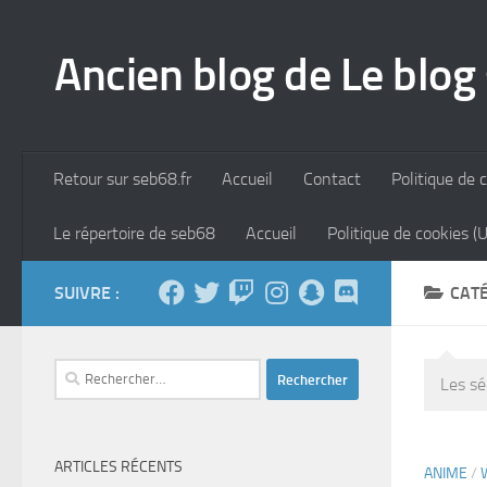
Skip to content
Ancien blog de Le blog
Retour sur seb68.fr
Accueil
Contact
Politique de c
Le répertoire de seb68
Accueil
Politique de cookies (
SUIVRE :
CATÉ
Rechercher :
Les sé
ARTICLES RÉCENTS
ANIME
/