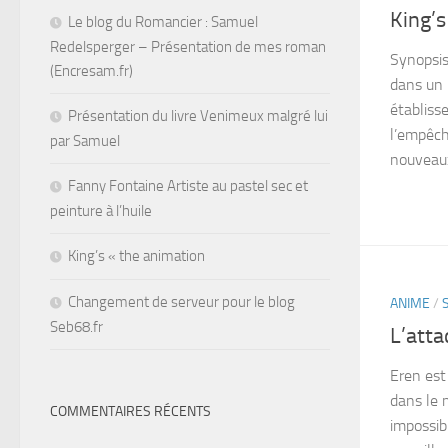
King’s
Le blog du Romancier : Samuel
Redelsperger – Présentation de mes roman
Synopsis
(Encresam.fr)
dans un 
établiss
Présentation du livre Venimeux malgré lui
l’empêch
par Samuel
nouveaux
Fanny Fontaine Artiste au pastel sec et
peinture à l’huile
King’s « the animation
Changement de serveur pour le blog
ANIME
/
Seb68.fr
L’atta
Eren est
dans le 
COMMENTAIRES RÉCENTS
impossibl