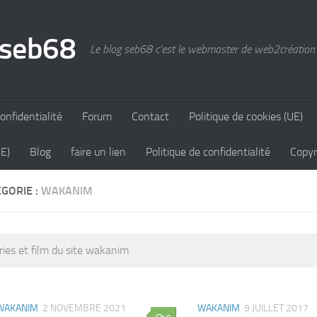
 seb68
Le blog seb68 c'est le webmaster de web2création
onfidentialité
Forum
Contact
Politique de cookies (UE)
UE)
Blog
faire un lien
Politique de confidentialité
Copyr
GORIE :
WAKANIM
ries et film du site wakanim
WAKANIM
2 NOVEMBRE 2021
WAKANIM
9 JUILLET 2017