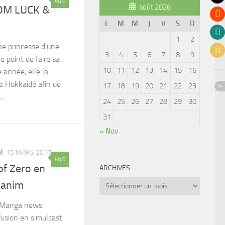
0
août 2026
OM LUCK &
L
M
M
J
V
S
D
1
2
ne princesse d’une
3
4
5
6
7
8
9
le point de faire sa
10
11
12
13
14
15
16
 année, elle la
e Hokkaidô afin de
17
18
19
20
21
22
23
..
24
25
26
27
28
29
30
31
« Nov
M
15 MARS 2017
0
of Zero en
ARCHIVES
Archives
kanim
:Manga news
usion en simulcast