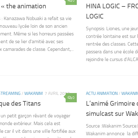
0
 « the animation
HINA LOGIC – FR
LOGIC
 : Kanazawa Nobuaki a refait sa vie
nouveau lycée loin de son ancien
Synopsis: Liones, une jeu
ement. Même si les horreurs passées
contrée lointaine est sur 
ent de se lier d’amitié avec ses
rentrée des classes. Cette
 camarades de classe. Cependant,...
passera dans une école d
rejoindre le cursus d’ALCA.
STREAMING
/
WAKANIM
7 AVRIL 2017
ACTU ANIMATION
/
WAKANI
0
que des Titans
L’animé Grimoire 
simulcast sur Wa
 un petit garçon rêvant de voyager
monde extérieur. Mais cela est
Source :Wakanim Source
e car il vit dans une ville fortifiée aux
Wakanim annonce la diff